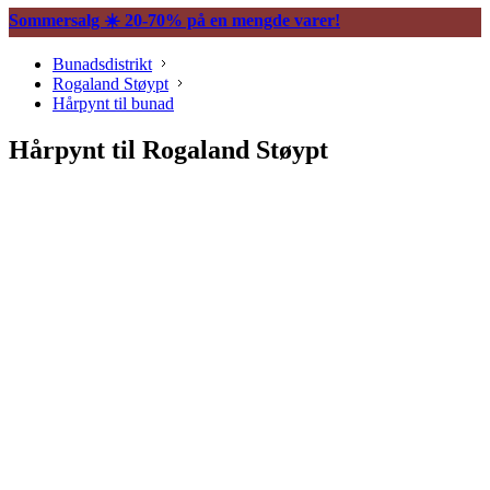
Sommersalg ☀️ 20-70% på en mengde varer!
Bunadsdistrikt
Rogaland Støypt
Hårpynt til bunad
Hårpynt til Rogaland Støypt
Søljer
Belter og tilbehør
Vesker og tilbehør
Trekkekjeder og andre kjeder
Øredobber til bunad
Hårpynt til bunad
Ringer til bunad
Spenner og hekter
Bunadsklokker og klokkekjeder
Silkeskjerf og sjal
Bunadskniver
Annet tilbehør bunadsølv