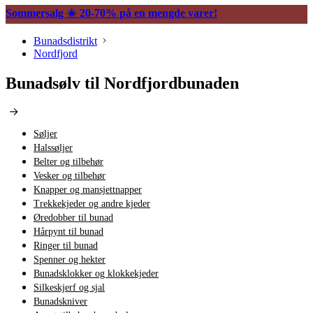
Sommersalg ☀️ 20-70% på en mengde varer!
Bunadsdistrikt
Nordfjord
Bunadsølv til Nordfjordbunaden
Søljer
Halssøljer
Belter og tilbehør
Vesker og tilbehør
Knapper og mansjettnapper
Trekkekjeder og andre kjeder
Øredobber til bunad
Hårpynt til bunad
Ringer til bunad
Spenner og hekter
Bunadsklokker og klokkekjeder
Silkeskjerf og sjal
Bunadskniver