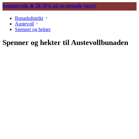
Sommersalg ☀️ 20-70% på en mengde varer!
Bunadsdistrikt
Austevoll
Spenner og hekter
Spenner og hekter til Austevollbunaden
Søljer
Maljer
Belter og tilbehør
Vesker og tilbehør
Knapper og mansjettnapper
Borer og borenåler
Trekkekjeder og andre kjeder
Øredobber til bunad
Hårpynt til bunad
Ringer til bunad
Spenner og hekter
Bunadsklokker og klokkekjeder