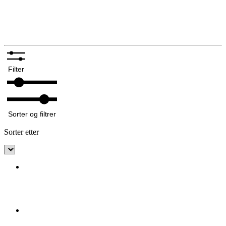
Silkeskjerf og sjal
Bunadskniver
Annet tilbehør bunadsølv
Filter
Sorter og filtrer
Sorter etter