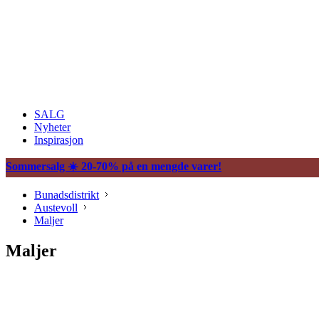
SALG
Nyheter
Inspirasjon
Sommersalg ☀️ 20-70% på en mengde varer!
Bunadsdistrikt
Austevoll
Maljer
Maljer
Søljer
Maljer