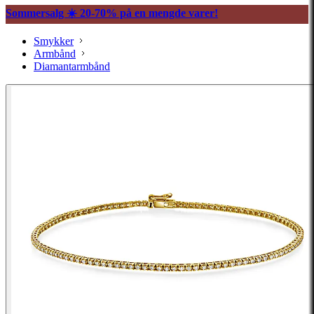
Sommersalg ☀️ 20-70% på en mengde varer!
Smykker
Armbånd
Diamantarmbånd