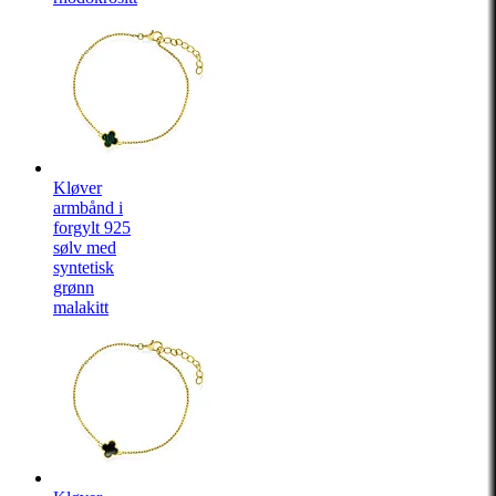
Kløver
armbånd i
forgylt 925
sølv med
syntetisk
grønn
malakitt