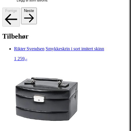
Legg til som favoritt
Forrige
Neste
Tilbehør
Rikter Svendsen
Smykkeskrin i sort imitert skinn
1 259,-