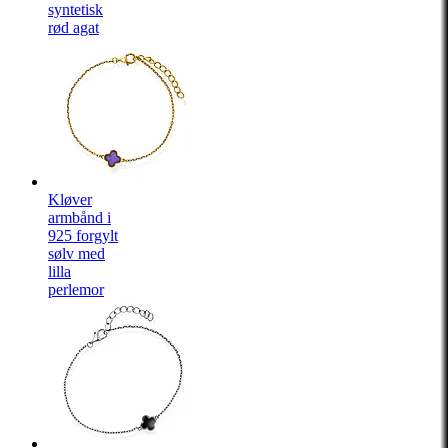
syntetisk
rød agat
Kløver
armbånd i
925 forgylt
sølv med
lilla
perlemor