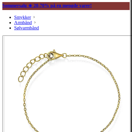
Sommersalg ☀️ 20-70% på en mengde varer!
Smykker
Armbånd
Sølvarmbånd