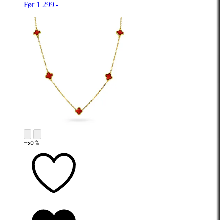
Før 1 299,-
−50 %