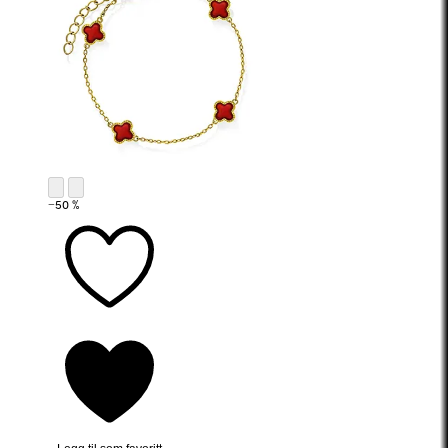
−50 %