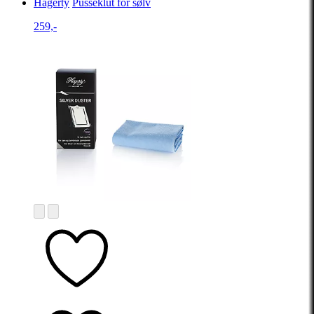
Hagerty
Pusseklut for sølv
259,-