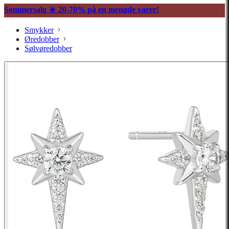
Sommersalg ☀️ 20-70% på en mengde varer!
Smykker
Øredobber
Sølvøredobber