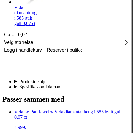
Vida
diamantring
i 585 gult
gull 0,07 ct
Carat: 0,07
Velg størrelse
Legg i handlekurv
Reserver i butikk
Produktdetaljer
Spesifikasjon Diamant
Passer sammen med
Vida by Pan Jewelry
Vida diamantanheng i 585 hvitt gull
0,07 ct
4 999,-