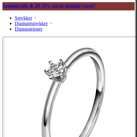
Sommersalg ☀️ 20-70% på en mengde varer!
Smykker
Diamantsmykker
Diamantringer