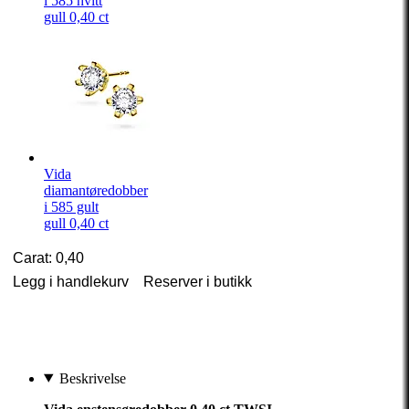
i 585 hvitt
gull 0,40 ct
Vida
diamantøredobber
i 585 gult
gull 0,40 ct
Carat: 0,40
Legg i handlekurv
Reserver i butikk
Beskrivelse