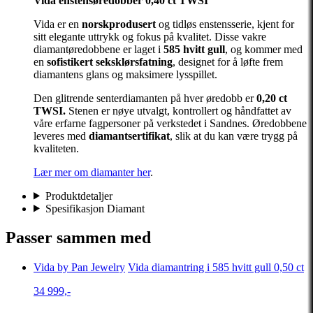
Vida enstensøredobber 0,40 ct TWSI
Vida er en
norskprodusert
og tidløs enstensserie, kjent for
sitt elegante uttrykk og fokus på kvalitet. Disse vakre
diamantøredobbene er laget i
585 hvitt gull
, og kommer med
en
sofistikert seksklørsfatning
, designet for å løfte frem
diamantens glans og maksimere lysspillet.
Den glitrende senterdiamanten på hver øredobb er
0,20 ct
TWSI.
Stenen er nøye utvalgt, kontrollert og håndfattet av
våre erfarne fagpersoner på verkstedet i Sandnes. Øredobbene
leveres med
diamantsertifikat
, slik at du kan være trygg på
kvaliteten.
Lær mer om diamanter her
.
Produktdetaljer
Spesifikasjon Diamant
Passer sammen med
Vida by Pan Jewelry
Vida diamantring i 585 hvitt gull 0,50 ct
34 999,-