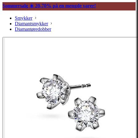
Sommersalg ☀️ 20-70% på en mengde varer!
Smykker
Diamantsmykker
Diamantøredobber