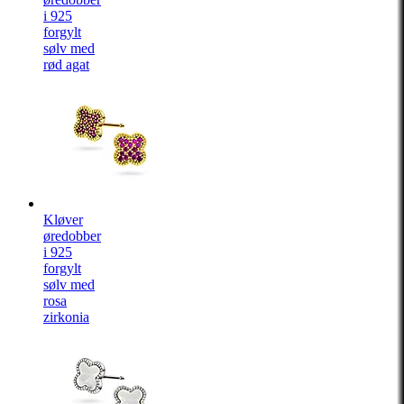
i 925
forgylt
sølv med
rød agat
Kløver
øredobber
i 925
forgylt
sølv med
rosa
zirkonia