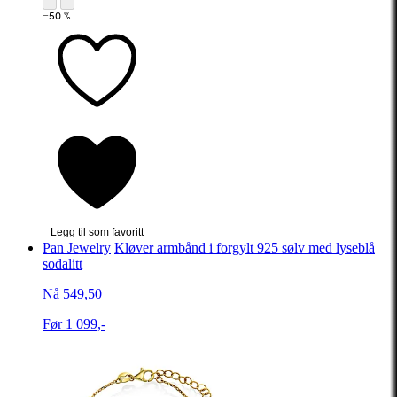
−50 %
Legg til som favoritt
Pan Jewelry
Kløver armbånd i forgylt 925 sølv med lyseblå
sodalitt
Nå 549,50
Før 1 099,-