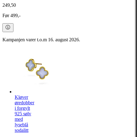
249,50
Før 499,-
Kampanjen varer t.o.m 16. august 2026.
Kløver
øredobber
i forgylt
925 sølv
med
lyseblå
sodalitt