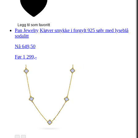
Legg til som favoritt
Pan Jewelry
Kløver smykke i forgylt 925 sølv med lyseblå
sodalitt
Nå 649,50
Før 1 299,-