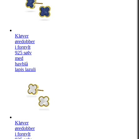
Kløver
øredobber
i forgylt
925 sølv
med
havblå
lapis lazuli
Kløver
øredobber
i forgylt