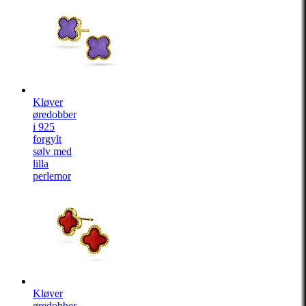
Kløver
øredobber
i 925
forgylt
sølv med
lilla
perlemor
Kløver
øredobber