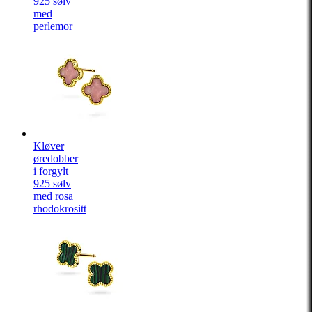
925 sølv
med
perlemor
Kløver
øredobber
i forgylt
925 sølv
med rosa
rhodokrositt