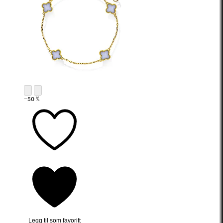
−50 %
Legg til som favoritt