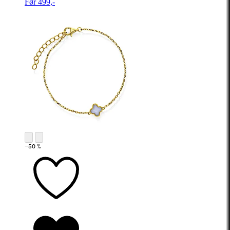
Før 499,-
−50 %