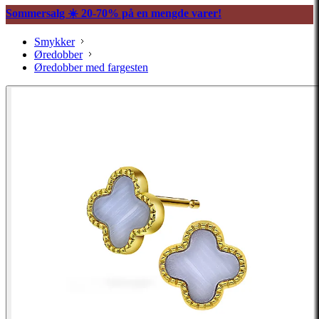
Sommersalg ☀️ 20-70% på en mengde varer!
Smykker
Øredobber
Øredobber med fargesten