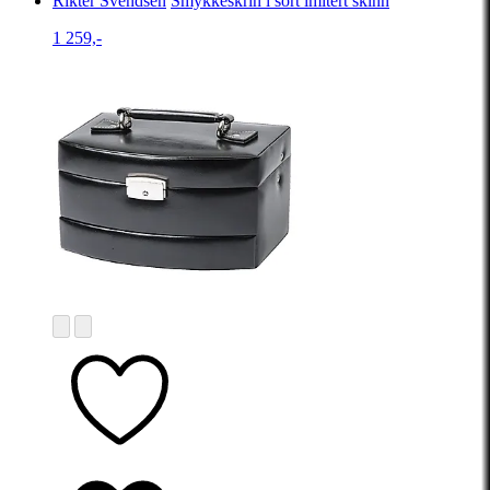
Rikter Svendsen
Smykkeskrin i sort imitert skinn
1 259,-