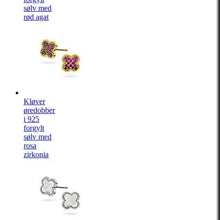
sølv med
rød agat
Kløver
øredobber
i 925
forgylt
sølv med
rosa
zirkonia