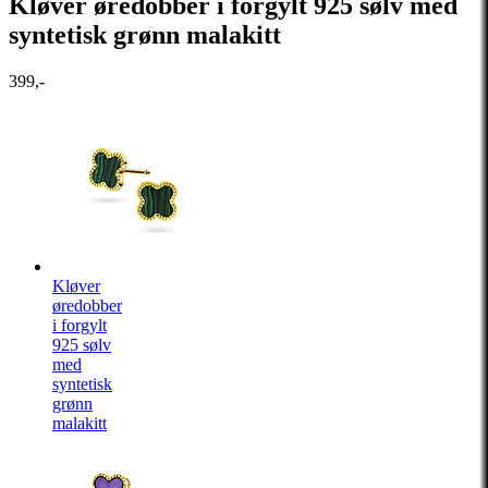
Kløver øredobber i forgylt 925 sølv med
syntetisk grønn malakitt
399,-
Kløver
øredobber
i forgylt
925 sølv
med
syntetisk
grønn
malakitt