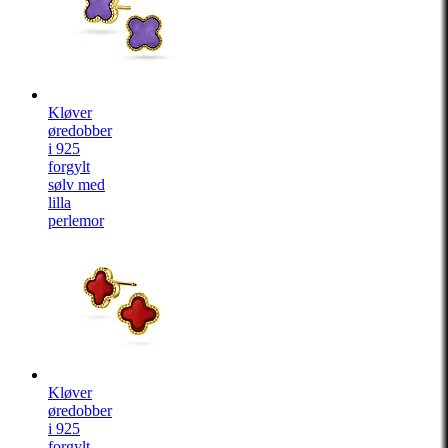
Kløver
øredobber
i 925
forgylt
sølv med
lilla
perlemor
Kløver
øredobber
i 925
forgylt