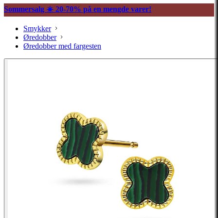
Sommersalg ☀️ 20-70% på en mengde varer!
Smykker
Øredobber
Øredobber med fargesten