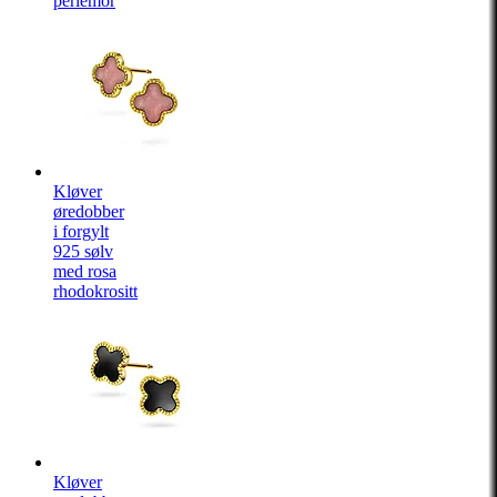
perlemor
Kløver
øredobber
i forgylt
925 sølv
med rosa
rhodokrositt
Kløver