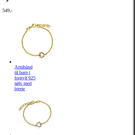
549,-
Armbånd
til barn i
forgylt 925
sølv med
hjerte