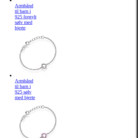
Armbånd
til barn i
925 forgylt
sølv med
hjerte
Armbånd
til barn i
925 sølv
med hjerte