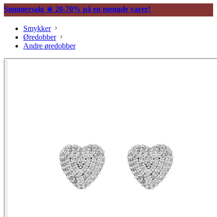
Sommersalg ☀️ 20-70% på en mengde varer!
Smykker
Øredobber
Andre øredobber