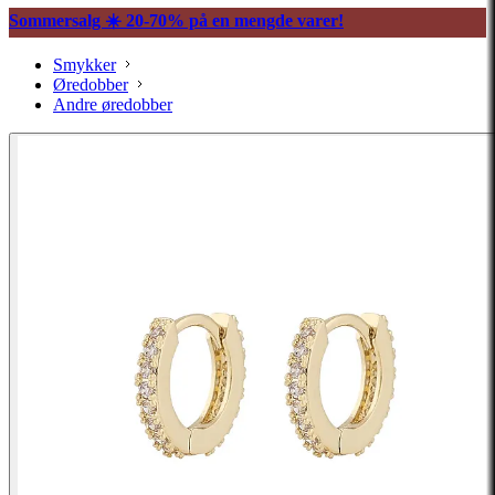
Sommersalg ☀️ 20-70% på en mengde varer!
Smykker
Øredobber
Andre øredobber