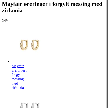
Mayfair øreringer i forgylt messing med
zirkonia
249,-
Mayfair
øreringer i
forgylt
messing
med
zirkonia