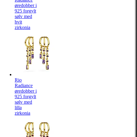
øredobber i
925 forgylt
sølv med
hvit
zirkonia
Rio
Radiance
øredobber i
925 forgylt
sølv med
lilla
zirkonia