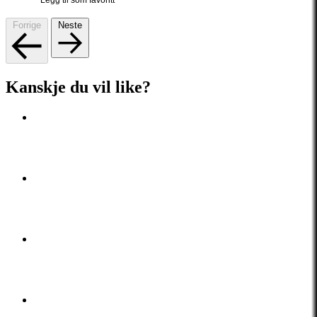
Legg til som favoritt
Forrige
Neste
Kanskje du vil like?