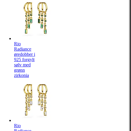
Rio
Radiance
øredobber i
925 forgylt
sølv med
grønn
zirkonia
Rio
Radiance