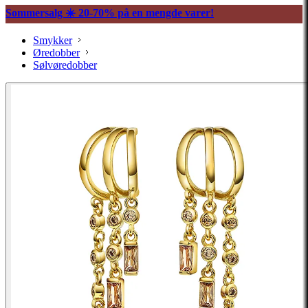
Sommersalg ☀️ 20-70% på en mengde varer!
Smykker
Øredobber
Sølvøredobber