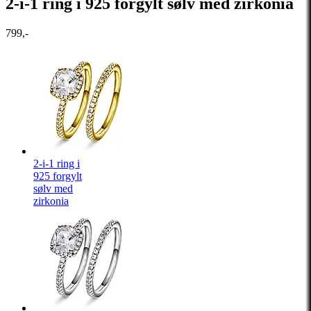
2-i-1 ring i 925 forgylt sølv med zirkonia
799,-
2-i-1 ring i
925 forgylt
sølv med
zirkonia