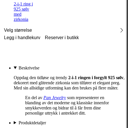
2-i-1 ring i
925 sølv
med
zirkonia
Velg størrelse
Legg i handlekurv
Reserver i butikk
Beskrivelse
Oppdag den tidløse og trendy
2-i-1 ringen i forgylt 925 sølv
,
dekorert med glitrende zirkonia som tilfører et elegant preg.
Med sin allsidige utforming kan den brukes på flere måter.
En del av
Pan Jewelry
som representerer en
blanding av det moderne og klassiske innenfor
smykkeverden og bidrar til å får frem dine
personlige uttrykk i antrekket ditt.
Produktdetaljer