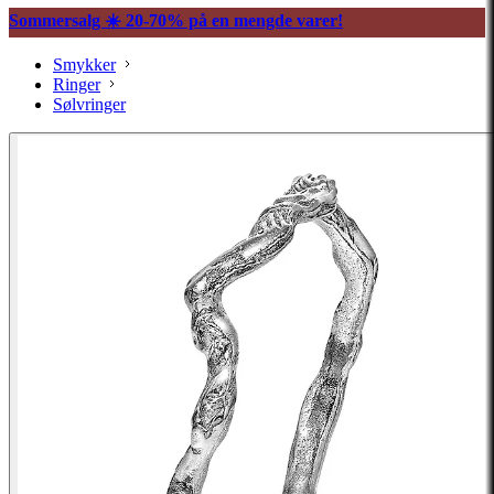
Sommersalg ☀️ 20-70% på en mengde varer!
Smykker
Ringer
Sølvringer