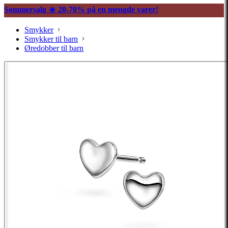
Sommersalg ☀️ 20-70% på en mengde varer!
Smykker
Smykker til barn
Øredobber til barn