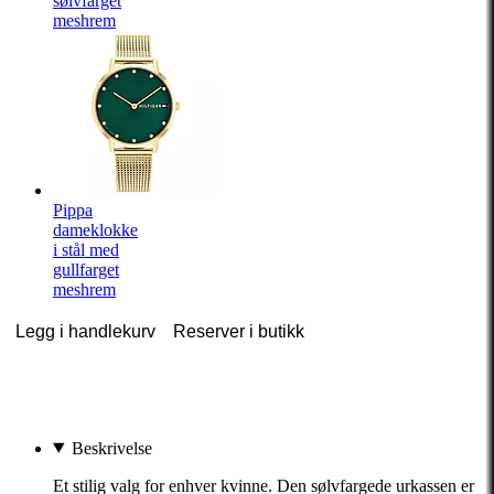
sølvfarget
meshrem
Pippa
dameklokke
i stål med
gullfarget
meshrem
Legg i handlekurv
Reserver i butikk
Beskrivelse
Et stilig valg for enhver kvinne. Den sølvfargede urkassen er