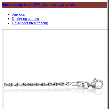
Sommersalg ☀️ 20-70% på en mengde varer!
Smykker
Kjeder og anheng
Halskjeder uten anheng