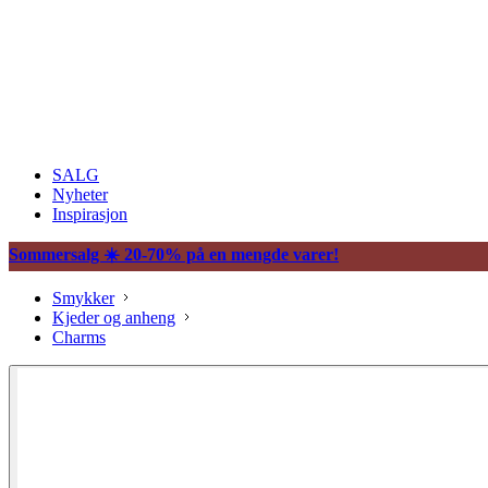
SALG
Nyheter
Inspirasjon
Sommersalg ☀️ 20-70% på en mengde varer!
Smykker
Kjeder og anheng
Charms