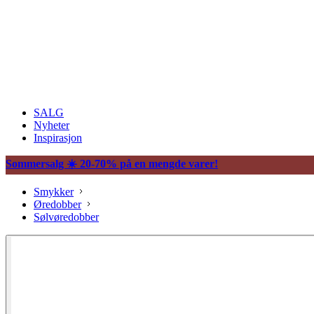
SALG
Nyheter
Inspirasjon
Sommersalg ☀️ 20-70% på en mengde varer!
Smykker
Øredobber
Sølvøredobber