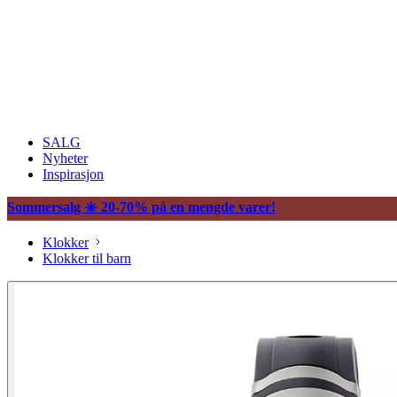
SALG
Nyheter
Inspirasjon
Sommersalg ☀️ 20-70% på en mengde varer!
Klokker
Klokker til barn