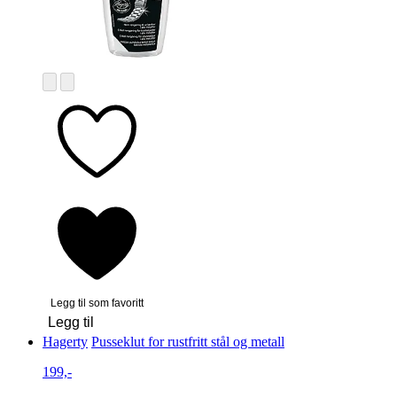
Legg til som favoritt
Legg til
Hagerty
Pusseklut for rustfritt stål og metall
199,-