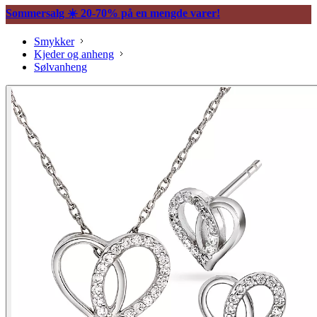
Sommersalg ☀️ 20-70% på en mengde varer!
Smykker
Kjeder og anheng
Sølvanheng