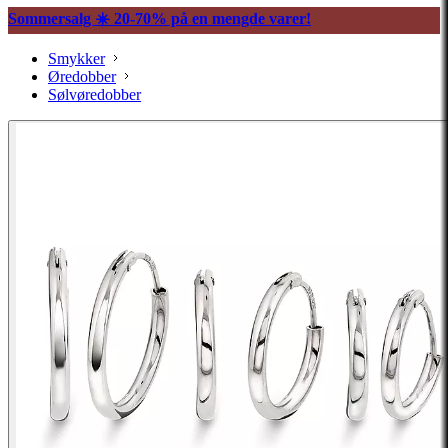
Sommersalg ☀️ 20-70% på en mengde varer!
Smykker
Øredobber
Sølvøredobber