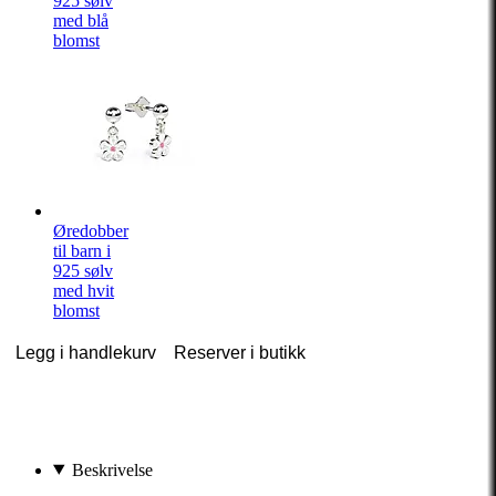
925 sølv
med blå
blomst
Øredobber
til barn i
925 sølv
med hvit
blomst
Legg i handlekurv
Reserver i butikk
Beskrivelse