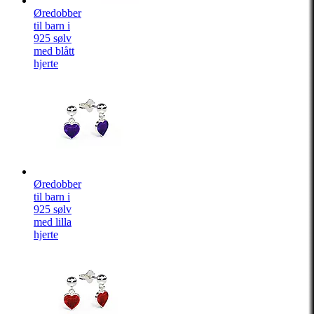
Øredobber
til barn i
925 sølv
med blått
hjerte
Øredobber
til barn i
925 sølv
med lilla
hjerte