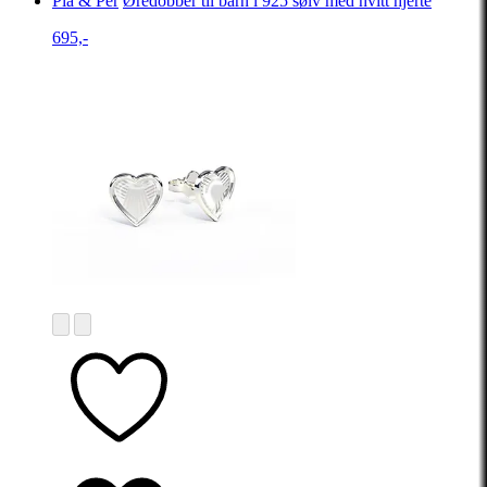
Pia & Per
Øredobber til barn i 925 sølv med hvitt hjerte
695,-