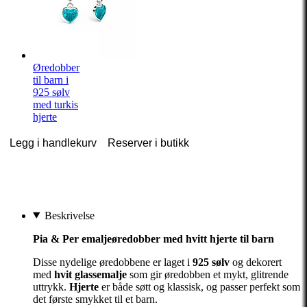
Øredobber
til barn i
925 sølv
med turkis
hjerte
Legg i handlekurv
Reserver i butikk
Beskrivelse
Pia & Per emaljeøredobber med hvitt hjerte til barn
Disse nydelige øredobbene er laget i
925 sølv
og dekorert
med
hvit glassemalje
som gir øredobben et mykt, glitrende
uttrykk.
Hjerte
er både søtt og klassisk, og passer perfekt som
det første smykket til et barn.