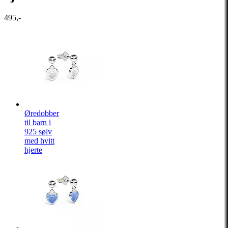
495,-
Øredobber
til barn i
925 sølv
med hvitt
hjerte