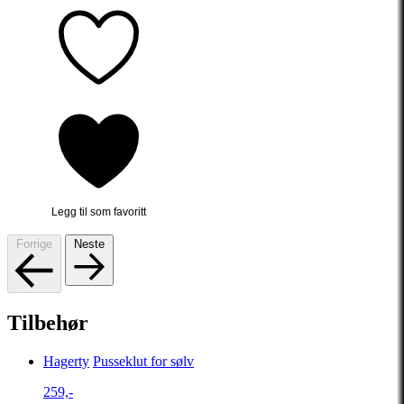
Legg til som favoritt
Forrige
Neste
Tilbehør
Hagerty
Pusseklut for sølv
259,-