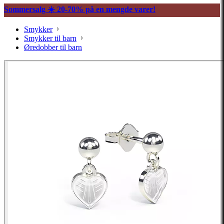
Sommersalg ☀️ 20-70% på en mengde varer!
Smykker
Smykker til barn
Øredobber til barn