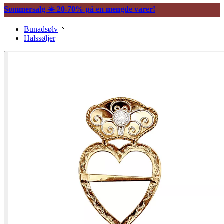
Sommersalg ☀️ 20-70% på en mengde varer!
Bunadsølv
Halssøljer