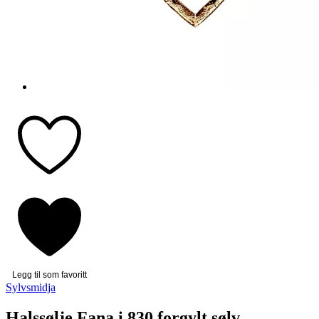
Legg til som favoritt
Sylvsmidja
Halssølje Fana i 830 forgylt sølv