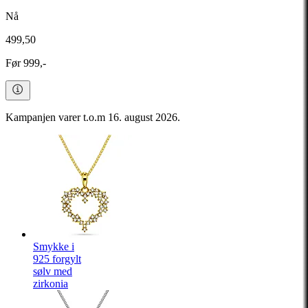
Nå
499,50
Før 999,-
Kampanjen varer t.o.m 16. august 2026.
Smykke i
925 forgylt
sølv med
zirkonia