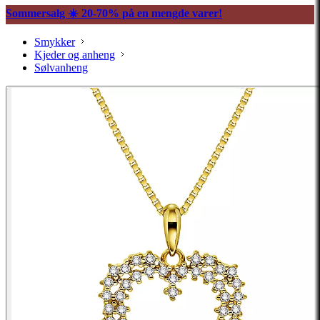
Sommersalg ☀️ 20-70% på en mengde varer!
Smykker
Kjeder og anheng
Sølvanheng