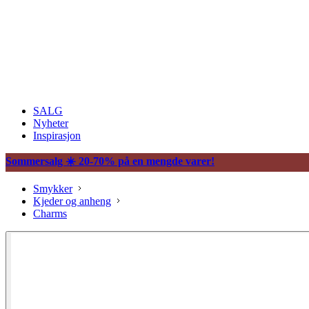
SALG
Nyheter
Inspirasjon
Sommersalg ☀️ 20-70% på en mengde varer!
Smykker
Kjeder og anheng
Charms