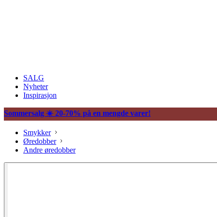
SALG
Nyheter
Inspirasjon
Sommersalg ☀️ 20-70% på en mengde varer!
Smykker
Øredobber
Andre øredobber