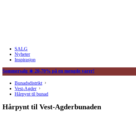
SALG
Nyheter
Inspirasjon
Sommersalg ☀️ 20-70% på en mengde varer!
Bunadsdistrikt
Vest-Agder
Hårpynt til bunad
Hårpynt til Vest-Agderbunaden
Søljer
Halssøljer