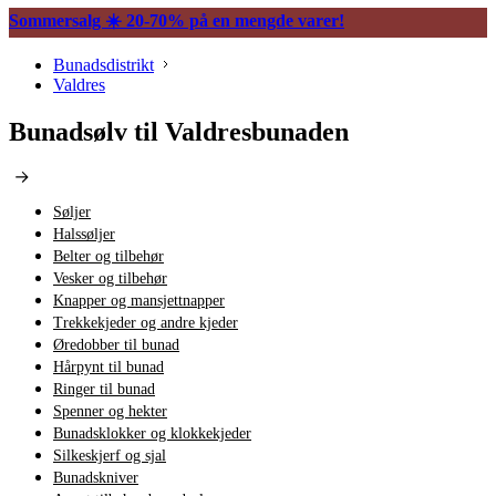
Sommersalg ☀️ 20-70% på en mengde varer!
Bunadsdistrikt
Valdres
Bunadsølv til Valdresbunaden
Søljer
Halssøljer
Belter og tilbehør
Vesker og tilbehør
Knapper og mansjettnapper
Trekkekjeder og andre kjeder
Øredobber til bunad
Hårpynt til bunad
Ringer til bunad
Spenner og hekter
Bunadsklokker og klokkekjeder
Silkeskjerf og sjal
Bunadskniver