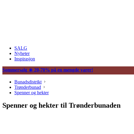
SALG
Nyheter
Inspirasjon
Sommersalg ☀️ 20-70% på en mengde varer!
Bunadsdistrikt
Trønderbunad
Spenner og hekter
Spenner og hekter til Trønderbunaden
Søljer
Halssøljer