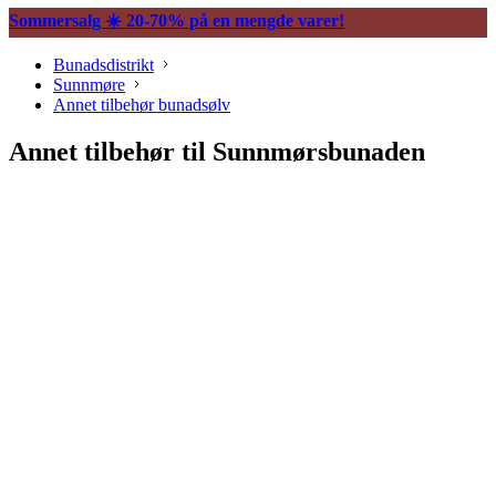
Sommersalg ☀️ 20-70% på en mengde varer!
Bunadsdistrikt
Sunnmøre
Annet tilbehør bunadsølv
Annet tilbehør til Sunnmørsbunaden
Søljer
Halssøljer
Belter og tilbehør
Vesker og tilbehør
Knapper og mansjettnapper
Trekkekjeder og andre kjeder
Øredobber til bunad
Hårpynt til bunad
Ringer til bunad
Spenner og hekter
Bunadsklokker og klokkekjeder
Silkeskjerf og sjal