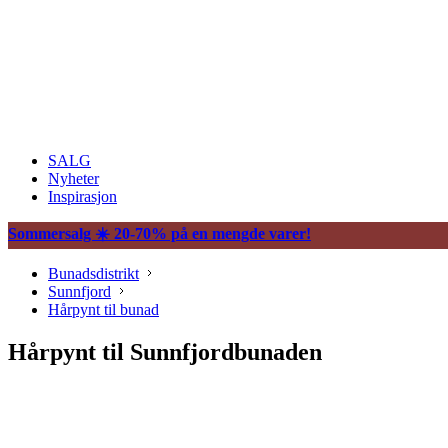
SALG
Nyheter
Inspirasjon
Sommersalg ☀️ 20-70% på en mengde varer!
Bunadsdistrikt
Sunnfjord
Hårpynt til bunad
Hårpynt til Sunnfjordbunaden
Søljer
Halssøljer