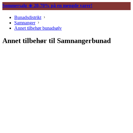
Sommersalg ☀️ 20-70% på en mengde varer!
Bunadsdistrikt
Samnanger
Annet tilbehør bunadsølv
Annet tilbehør til Samnangerbunad
Søljer
Halssøljer
Maljer
Belter og tilbehør
Vesker og tilbehør
Knapper og mansjettnapper
Trekkekjeder og andre kjeder
Øredobber til bunad
Hårpynt til bunad
Ringer til bunad
Spenner og hekter
Bunadsklokker og klokkekjeder