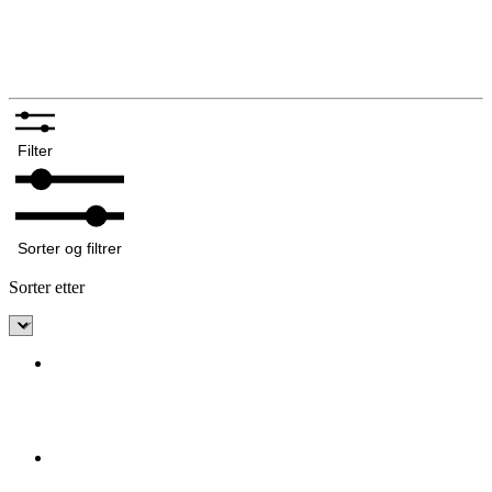
Silkeskjerf og sjal
Bunadskniver
Annet tilbehør bunadsølv
Filter
Sorter og filtrer
Sorter etter