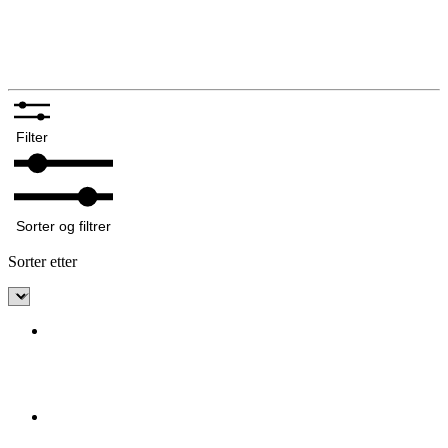
Silkeskjerf og sjal
Bunadskniver
Annet tilbehør bunadsølv
Filter
Sorter og filtrer
Sorter etter