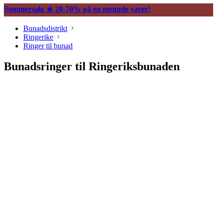
Sommersalg ☀️ 20-70% på en mengde varer!
Bunadsdistrikt
Ringerike
Ringer til bunad
Bunadsringer til Ringeriksbunaden
Søljer
Halssøljer
Maljer
Belter og tilbehør
Vesker og tilbehør
Knapper og mansjettnapper
Trekkekjeder og andre kjeder
Øredobber til bunad
Hårpynt til bunad
Ringer til bunad
Spenner og hekter
Bunadsklokker og klokkekjeder