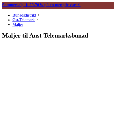
Sommersalg ☀️ 20-70% på en mengde varer!
Bunadsdistrikt
Øst-Telemark
Maljer
Maljer til Aust-Telemarksbunad
Søljer
Halssøljer
Maljer
Belter og tilbehør
Vesker og tilbehør
Knapper og mansjettnapper
Trekkekjeder og andre kjeder
Øredobber til bunad
Hårpynt til bunad
Ringer til bunad
Spenner og hekter
Bunadsklokker og klokkekjeder