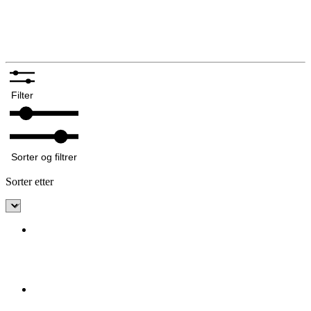
Silkeskjerf og sjal
Bunadskniver
Annet tilbehør bunadsølv
Filter
Sorter og filtrer
Sorter etter