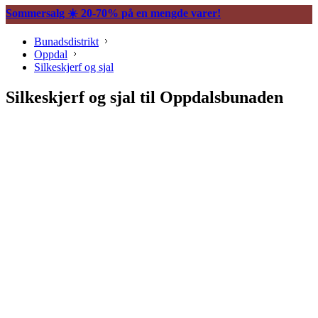
Sommersalg ☀️ 20-70% på en mengde varer!
Bunadsdistrikt
Oppdal
Silkeskjerf og sjal
Silkeskjerf og sjal til Oppdalsbunaden
Søljer
Vesker og tilbehør
Knapper og mansjettnapper
Trekkekjeder og andre kjeder
Øredobber til bunad
Hårpynt til bunad
Ringer til bunad
Spenner og hekter
Bunadsklokker og klokkekjeder
Silkeskjerf og sjal
Bunadskniver
Annet tilbehør bunadsølv