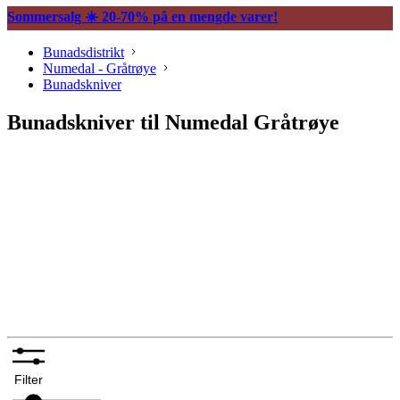
Sommersalg ☀️ 20-70% på en mengde varer!
Bunadsdistrikt
Numedal - Gråtrøye
Bunadskniver
Bunadskniver til Numedal Gråtrøye
Halssøljer
Knapper og mansjettnapper
Spenner og hekter
Bunadsklokker og klokkekjeder
Silkeskjerf og sjal
Bunadskniver
Annet tilbehør bunadsølv
Filter