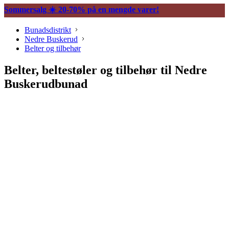
Sommersalg ☀️ 20-70% på en mengde varer!
Bunadsdistrikt
Nedre Buskerud
Belter og tilbehør
Belter, beltestøler og tilbehør til Nedre
Buskerudbunad
Søljer
Halssøljer
Maljer
Belter og tilbehør
Vesker og tilbehør
Knapper og mansjettnapper
Trekkekjeder og andre kjeder
Øredobber til bunad
Hårpynt til bunad
Ringer til bunad
Spenner og hekter