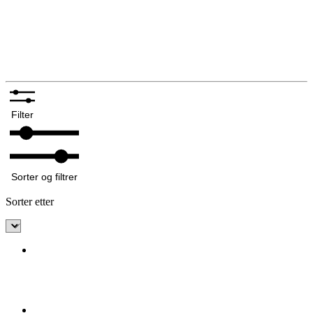
Bunadsklokker og klokkekjeder
Silkeskjerf og sjal
Bunadskniver
Annet tilbehør bunadsølv
Filter
Sorter og filtrer
Sorter etter