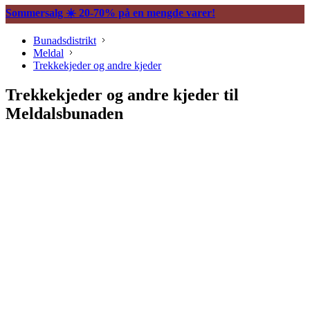
Sommersalg ☀️ 20-70% på en mengde varer!
Bunadsdistrikt
Meldal
Trekkekjeder og andre kjeder
Trekkekjeder og andre kjeder til
Meldalsbunaden
Vesker og tilbehør
Knapper og mansjettnapper
Trekkekjeder og andre kjeder
Øredobber til bunad
Hårpynt til bunad
Ringer til bunad
Spenner og hekter
Bunadsklokker og klokkekjeder
Silkeskjerf og sjal
Bunadskniver
Annet tilbehør bunadsølv