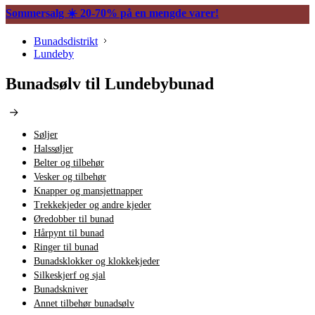
Sommersalg ☀️ 20-70% på en mengde varer!
Bunadsdistrikt
Lundeby
Bunadsølv til Lundebybunad
Søljer
Halssøljer
Belter og tilbehør
Vesker og tilbehør
Knapper og mansjettnapper
Trekkekjeder og andre kjeder
Øredobber til bunad
Hårpynt til bunad
Ringer til bunad
Bunadsklokker og klokkekjeder
Silkeskjerf og sjal
Bunadskniver
Annet tilbehør bunadsølv