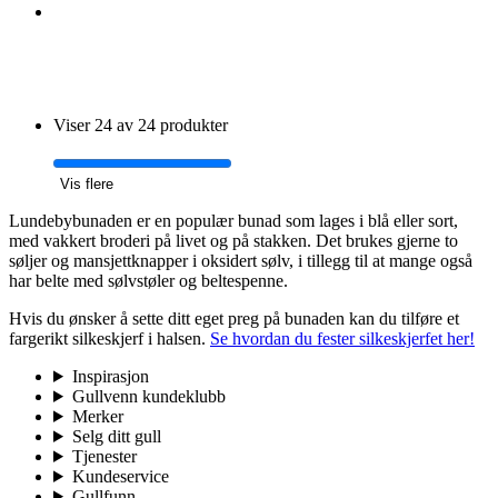
Viser 24 av 24 produkter
Vis flere
Lundebybunaden er en populær bunad som lages i blå eller sort,
med vakkert broderi på livet og på stakken. Det brukes gjerne to
søljer og mansjettknapper i oksidert sølv, i tillegg til at mange også
har belte med sølvstøler og beltespenne.
Hvis du ønsker å sette ditt eget preg på bunaden kan du tilføre et
fargerikt silkeskjerf i halsen.
Se hvordan du fester silkeskjerfet her!
Inspirasjon
Gullvenn kundeklubb
Merker
Selg ditt gull
Tjenester
Kundeservice
Gullfunn