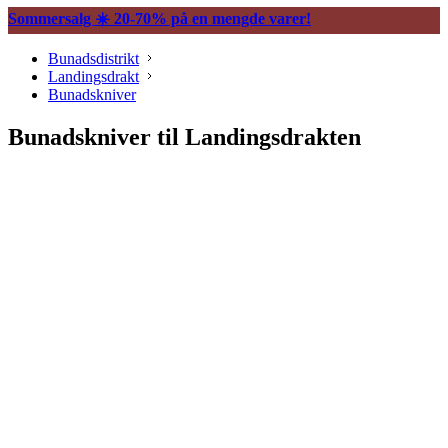
Sommersalg ☀️ 20-70% på en mengde varer!
Bunadsdistrikt
Landingsdrakt
Bunadskniver
Bunadskniver til Landingsdrakten
Søljer
Belter og tilbehør
Vesker og tilbehør
Knapper og mansjettnapper
Trekkekjeder og andre kjeder
Øredobber til bunad
Hårpynt til bunad
Ringer til bunad
Bunadsklokker og klokkekjeder
Silkeskjerf og sjal
Bunadskniver
Annet tilbehør bunadsølv