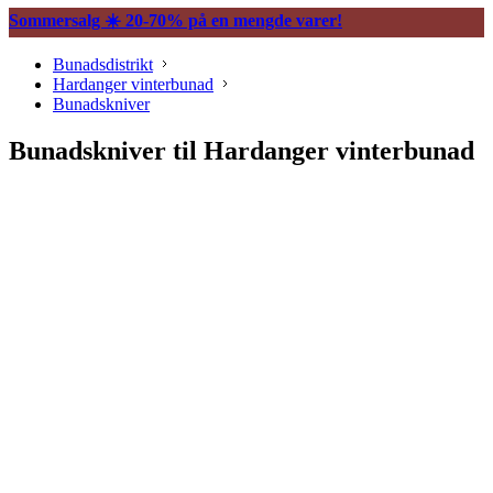
Sommersalg ☀️ 20-70% på en mengde varer!
Bunadsdistrikt
Hardanger vinterbunad
Bunadskniver
Bunadskniver til Hardanger vinterbunad
Søljer
Halssøljer
Maljer
Belter og tilbehør
Vesker og tilbehør
Trekkekjeder og andre kjeder
Øredobber til bunad
Hårpynt til bunad
Ringer til bunad
Bunadsklokker og klokkekjeder
Silkeskjerf og sjal
Bunadskniver