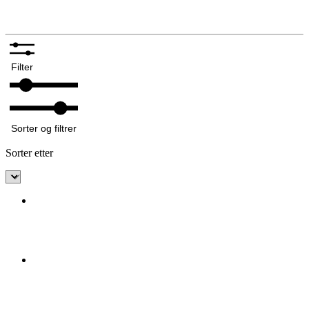
Annet tilbehør bunadsølv
Filter
Sorter og filtrer
Sorter etter