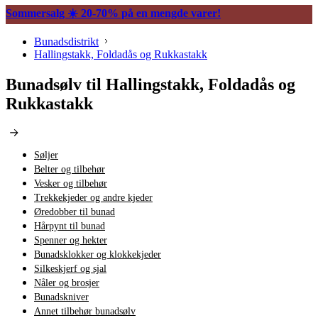
Sommersalg ☀️ 20-70% på en mengde varer!
Bunadsdistrikt
Hallingstakk, Foldadås og Rukkastakk
Bunadsølv til Hallingstakk, Foldadås og
Rukkastakk
Søljer
Belter og tilbehør
Vesker og tilbehør
Trekkekjeder og andre kjeder
Øredobber til bunad
Hårpynt til bunad
Spenner og hekter
Bunadsklokker og klokkekjeder
Silkeskjerf og sjal
Nåler og brosjer
Bunadskniver
Annet tilbehør bunadsølv