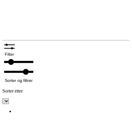
Spenner og hekter
Bunadsklokker og klokkekjeder
Silkeskjerf og sjal
Bunadskniver
Annet tilbehør bunadsølv
Filter
Sorter og filtrer
Sorter etter