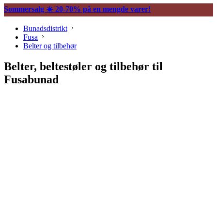
Sommersalg ☀️ 20-70% på en mengde varer!
Bunadsdistrikt
Fusa
Belter og tilbehør
Belter, beltestøler og tilbehør til
Fusabunad
Søljer
Halssøljer
Maljer
Belter og tilbehør
Vesker og tilbehør
Knapper og mansjettnapper
Borer og borenåler
Trekkekjeder og andre kjeder
Øredobber til bunad
Hårpynt til bunad
Ringer til bunad