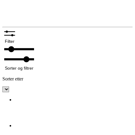
Silkeskjerf og sjal
Bunadskniver
Annet tilbehør bunadsølv
Filter
Sorter og filtrer
Sorter etter