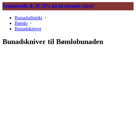
Sommersalg ☀️ 20-70% på en mengde varer!
Bunadsdistrikt
Bømlo
Bunadskniver
Bunadskniver til Bømlobunaden
Søljer
Halssøljer
Maljer
Belter og tilbehør
Vesker og tilbehør
Knapper og mansjettnapper
Trekkekjeder og andre kjeder
Øredobber til bunad
Hårpynt til bunad
Ringer til bunad
Spenner og hekter
Bunadsklokker og klokkekjeder